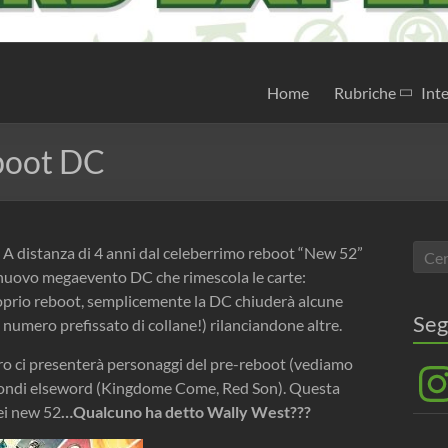
Home
Rubriche
Inte
boot DC
. A distanza di 4 anni dal celeberrimo reboot “New 52”
l nuovo megaevento DC che rimescola le carte:
proprio reboot, semplicemente la DC chiuderà alcune
Seg
numero prefissato di collane!) rilanciandone altre.
uro ci presenterà personaggi del pre-reboot (vediamo
Inst
e di mondi elseword (Kingdome Come, Red Son). Questa
dei new 52
…Qualcuno ha detto Wally West???