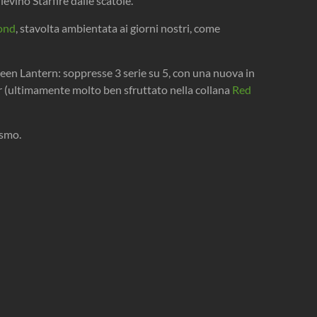
vino Starfire dalle scatole.
ond
, stavolta ambientata ai giorni nostri, come
reen Lantern: soppresse 3 serie su 5, con una nuova in
r (ultimamente molto ben sfruttato nella collana
Red
ismo.