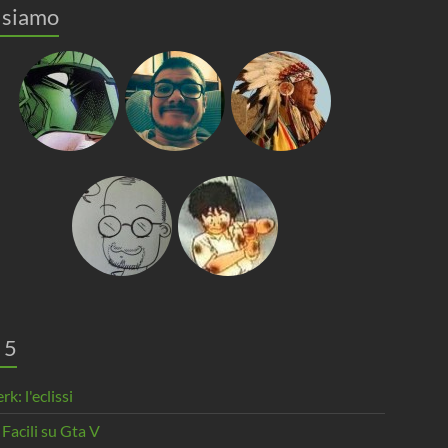
 siamo
 5
rk: l'eclissi
 Facili su Gta V