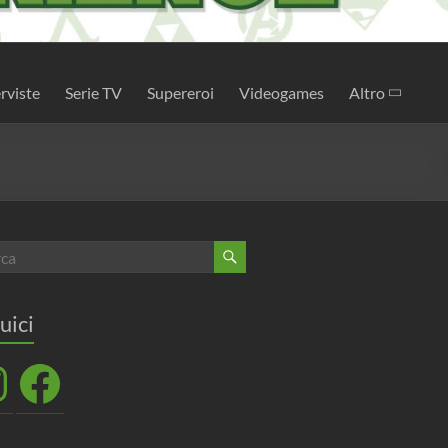
rviste
Serie TV
Supereroi
Videogames
Altro
uici
agram
Facebook