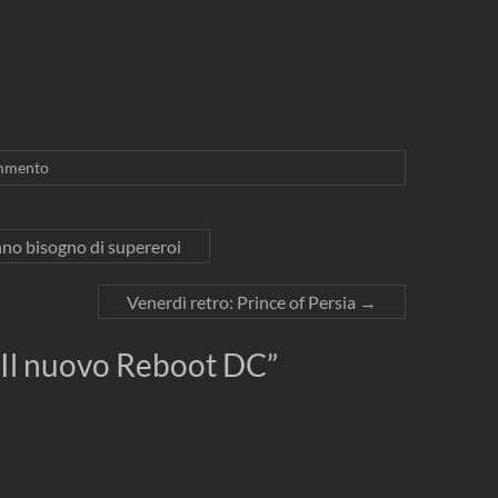
mmento
nno bisogno di supereroi
Venerdì retro: Prince of Persia
→
Il nuovo Reboot DC
”