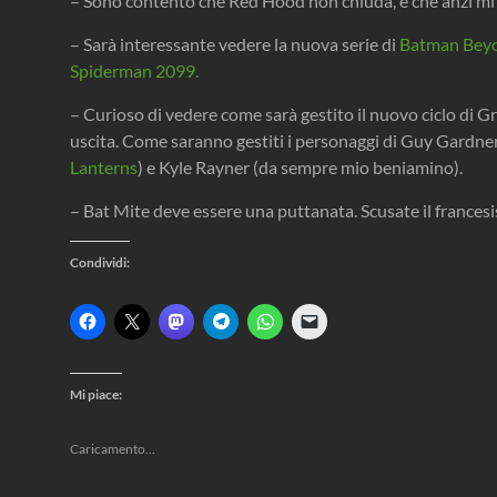
– Sono contento che Red Hood non chiuda, e che anzi mi le
– Sarà interessante vedere la nuova serie di
Batman Bey
Spiderman 2099.
– Curioso di vedere come sarà gestito il nuovo ciclo di G
uscita. Come saranno gestiti i personaggi di Guy Gardne
Lanterns
) e Kyle Rayner (da sempre mio beniamino).
– Bat Mite deve essere una puttanata. Scusate il frances
Condividi:
F
F
F
F
F
F
a
a
a
a
a
a
i
i
i
i
i
i
c
c
c
c
c
c
l
l
l
l
l
l
i
i
i
i
i
i
Mi piace:
c
c
c
c
c
c
p
p
p
p
p
p
e
e
e
e
e
e
r
r
r
r
r
r
Caricamento...
c
c
c
c
c
i
o
o
o
o
o
n
n
n
n
n
n
v