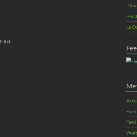
L'An
Perc
Le O
 Hitch
Fee
Me
Acce
Feed
Feed
Word