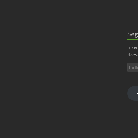
Seg
Inser
ricev
Indir
emai
I