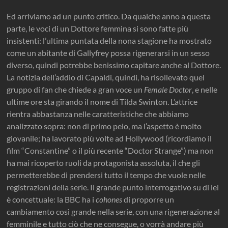
Ed arriviamo ad un punto critico. Da qualche anno a questa
parte, le voci di un Dottore femmina si sono fatte più
insistenti: l’ultima puntata della nona stagione ha mostrato
come un abitante di Gallyfrey possa rigenerarsi in un sesso
diverso, quindi potrebbe benissimo capitare anche al Dottore.
La notizia dell’addio di Capaldi, quindi, ha risollevato quel
gruppo di fan che chiede a gran voce un
Female Doctor
, e nelle
ultime ore sta girando il nome di Tilda Swinton. L’attrice
rientra abbastanza nelle caratteristiche che abbiamo
analizzato sopra: non di primo pelo, ma l’aspetto è molto
giovanile; ha lavorato più volte ad Hollywood (ricordiamo il
film “Constantine” o il più recente “Doctor Strange”) ma non
ha mai ricoperto ruoli da protagonista assoluta, il che gli
permetterebbe di prendersi tutto il tempo che vuole nelle
registrazioni della serie. Il grande punto interrogativo su di lei
è concettuale: la BBC ha i
cohones
di proporre un
cambiamento così grande nella serie, con una rigenerazione al
femminile e tutto ciò che ne consegue, o vorrà andare più