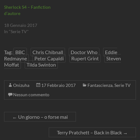
t
t
t
t
u
r
r
r
r
o
Sherlock S4 – Fanfiction
a
a
a
a
v
)
)
)
)
a
d’autore
f
i
n
18 Gennaio 2017
e
In "Serie TV"
s
t
r
a
)
Tag:
BBC
Chris Chibnall
Doctor Who
Eddie
Redmayne
Peter Capaldi
Rupert Grint
Steven
Moffat
Tilda Swinton
Onizuha
17 Febbraio 2017
Fantascienza
,
Serie TV
Nessun commento
←
Un giorno – o forse mai
Terry Pratchett – Back in Black
→