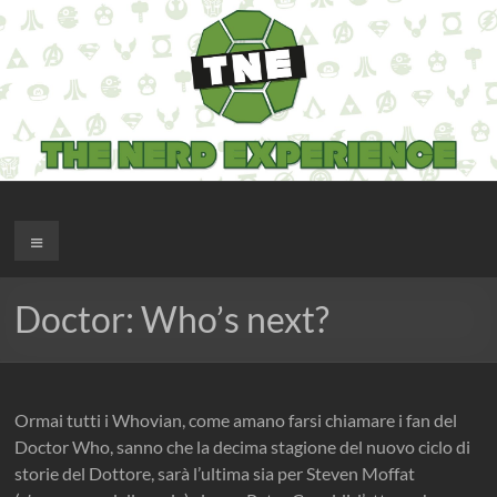
Salta
al
contenuto
The Nerd Experience
Menu
Doctor: Who’s next?
Ormai tutti i Whovian, come amano farsi chiamare i fan del
Doctor Who, sanno che la decima stagione del nuovo ciclo di
storie del Dottore, sarà l’ultima sia per Steven Moffat