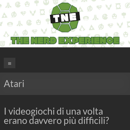
Salta
al
contenuto
The Nerd Experience
Menu
Atari
I videogiochi di una volta
erano davvero più difficili?