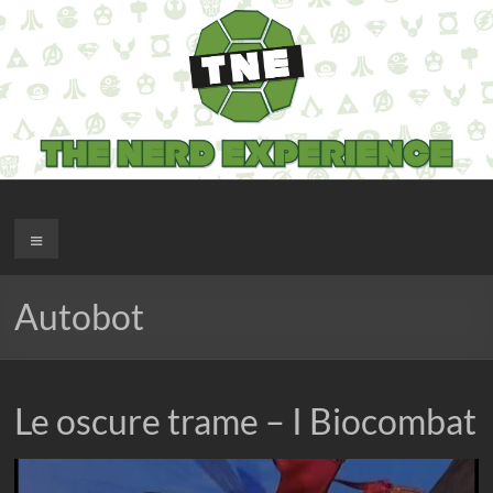
Salta
al
contenuto
The Nerd Experience
Menu
Autobot
Le oscure trame – I Biocombat