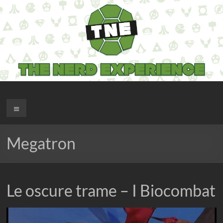
Salta
al
contenuto
The Nerd Experience
Menu
Megatron
Le oscure trame – I Biocombat