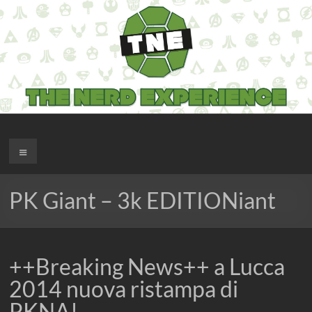
Salta
al
contenuto
The Nerd Experience
Menu
PK Giant – 3k EDITIONiant
++Breaking News++ a Lucca
2014 nuova ristampa di
PKNA!