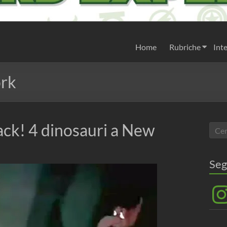
Home
Rubriche
Inte
ork
ck! 4 dinosauri a New
Seg
Inst