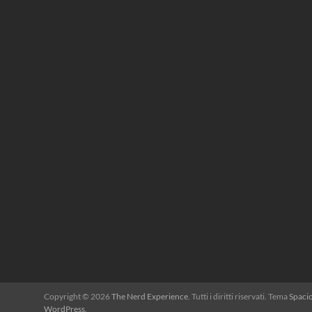
Copyright © 2026
The Nerd Experience
. Tutti i diritti riservati. Tema
Spaci
WordPress
.