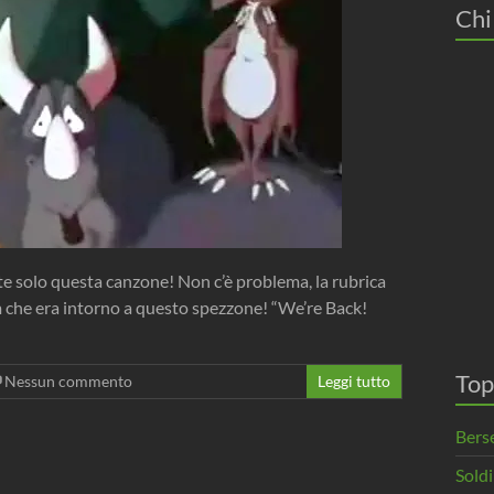
Chi
te solo questa canzone! Non c’è problema, la rubrica
lm che era intorno a questo spezzone! “We’re Back!
Top
Nessun commento
Leggi tutto
Berse
Soldi