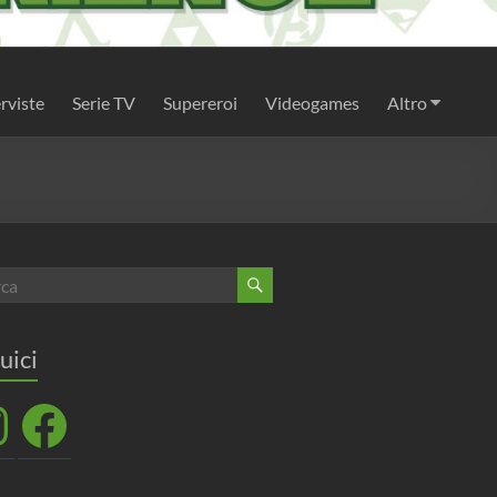
rviste
Serie TV
Supereroi
Videogames
Altro
uici
agram
Facebook