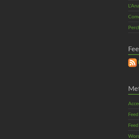
L'An
Come 
Perc
Fee
R
Me
Acce
Feed
Feed
Word