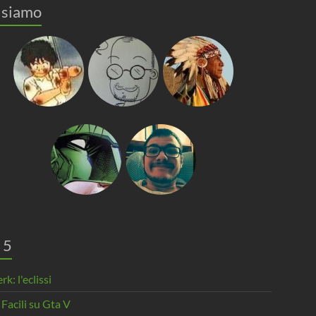
 siamo
 5
rk: l'eclissi
 Facili su Gta V