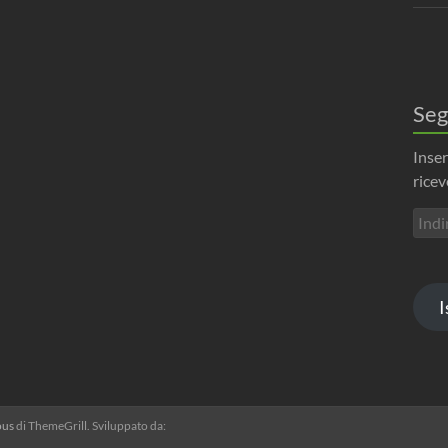
Seg
Inser
ricev
Indir
emai
I
ous
di ThemeGrill. Sviluppato da: