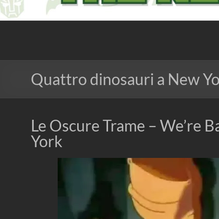
The Nerd Experience
Quattro dinosauri a New Y
Le Oscure Trame – We’re Ba
York