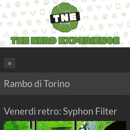
Salta
al
contenuto
The Nerd Experience
Menu
Rambo di Torino
Venerdì retro: Syphon Filter