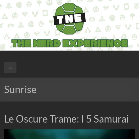
Salta
al
contenuto
The Nerd Experience
Menu
Sunrise
Le Oscure Trame: I 5 Samurai