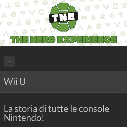
Salta
al
contenuto
The Nerd Experience
Menu
Wii U
La storia di tutte le console
Nintendo!