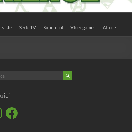
rviste
Serie TV
Supereroi
Videogames
Altro
uici
agram
Facebook