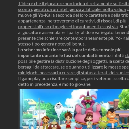
L’idea è che il giocatore non incida direttamente sull’esit
scontri, gestiti da un’intelligenza artificiale molto valida
c
muove gli
Yo-Kai
a seconda del loro carattere e della trib
appartenenza:
ne troveremo di curativi, di rissosi, di più
propensi all’uso di magie ed incantamenti e così via
. Star
al giocatore assemblare il party alido e variegato, tenen
presente che schierare contemporaneamente più Yo-Kai
stesso tipo genera notevoli bonus.
Lo schermo inferiore sarà la parte della console più
importante durante le fasi del combattimento
, infatti
da
possibile gestire la distribuzione degli oggetti, la scelta d
bersagli da attaccare, se e quando utilizzare le mosse spe
minigiochi necessari a curare gli status alterati dei suoi
Il gameplay può risultare semplice, per i veterani, scelta
detto in precedenza, è molto giovane.