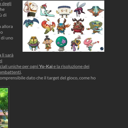
o degli
he
ù di
à allora
do
 di uno
 li sarà
ei
ciali uniche per ogni
Yo-Kai
e la risoluzione dei
 combattenti
.
 comprensibile dato che il target del gioco, come ho