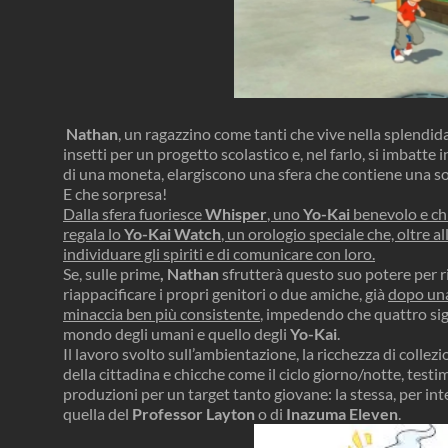
Nathan
, un ragazzino come tanti che vive nella splendid
insetti per un progetto scolastico e, nel farlo, si imbatte 
di una moneta, elargiscono una sfera che contiene una s
E che sorpresa!
Dalla sfera fuoriesce
Whisper
, uno
Yo-Kai
benevolo e chi
regala lo
Yo-Kai Watch
, un orologio speciale che, oltre a
individuare gli spiriti e di comunicare con loro.
Se, sulle prime
, Nathan
sfrutterà questo suo potere per r
riappacificare i propri genitori o due amiche, già
dopo una
minaccia ben più consistente
, impedendo che quattro sigil
mondo degli umani e quello degli
Yo-Kai
.
Il lavoro svolto sull’ambientazione, la ricchezza di collez
della cittadina e chicche come il ciclo giorno/notte, tes
produzioni per un target tanto giovane: la stessa, per int
quella del
Professor Layton
o di
Inazuma Eleven
.