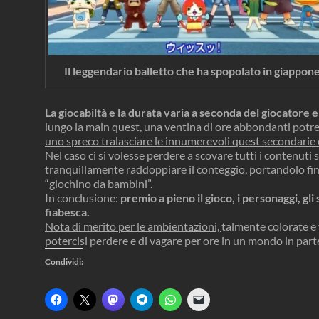
Il leggendario balletto che ha spopolato in giappone
La giocabiltà e la durata varia a seconda del giocatore 
lungo la main quest,
una ventina di ore abbondanti potre
uno spreco tralasciare le innumerevoli quest secondarie e
Nel caso ci si volesse perdere a scovare tutti i contenuti 
tranquillamente raddoppiare il conteggio, portandolo fin
“giochino da bambini”.
In conclusione:
premio a pieno il gioco, i personaggi, gli
fiabesca.
Nota di merito per le ambientazioni,
talmente colorate e
potercisi perdere e di vagare per ore in un mondo in parte
Condividi:
F
F
F
F
F
F
a
a
a
a
a
a
i
i
i
i
i
i