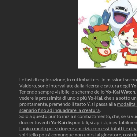
Le fasi di esplorazione, in cui imbattersi in missioni seco
Valdoro, sono intervallate dalla ricerca e cattura degli
Yo
Tenendo sempre visibile lo schermo dello
Yo-Kai Watch
vedere la prossimità di uno o più
Yo-Kai
,
che sia sotto un
prontamente, premendo il tasto Y, si passa alla
modalità 
scenario fino ad inquadrare la creatura
.
Solo a questo punto inizia il combattimento, che, se si vuo
duecentoventi
Yo-Kai
disponibili, si aprirà, inevitabilmen
l’unico modo per stringere amicizia con essi, infatti, è cib
spiritello potrà comunque non unirsi al giocatore, costri