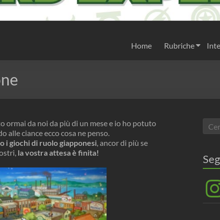
Home
Rubriche
Inte
one
to ormai da noi da più di un mese e io ho potuto
do alle ciance ecco cosa ne penso.
 i giochi di ruolo giapponesi
, ancor di più se
ostri,
la vostra attesa è finita!
Seg
Inst