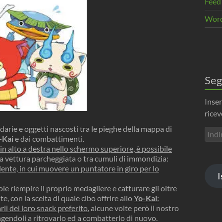
Feed
Word
Seg
Inser
ricev
ndarie e oggetti nascosti tra le pieghe della mappa di
Indir
-Kai
e dai combattimenti.
emai
, in alto a destra nello schermo superiore, è possibile
a vettura parcheggiata o tra cumuli di immondizia:
lente, in cui muovere un puntatore in giro per lo
I
le riempire il proprio medagliere e catturare gli oltre
te, con la scelta di quale cibo offrire allo
Yo-Kai
:
arli dei loro snack preferito
, alcune volte però il nostro
ngendoli a ritrovarlo ed a combatterlo di nuovo.