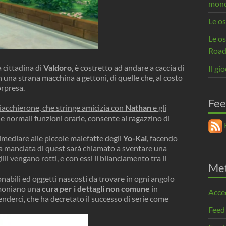
mon
Le os
Le o
Road
a cittadina di
Valdoro
, è costretto ad andare a caccia di
Il gi
in una strana macchina a gettoni, di quelle che, al costo
orpresa.
Fee
acchierone, che stringe amicizia con
Nathan
e gli
lle normali funzioni orarie, consente al ragazzino di
R
imediare alle piccole malefatte degli
Yo-Kai
, facendo
 manciata di quest sarà chiamato a sventare una
li vengano rotti, e con essi il bilanciamento tra il
Me
ionabili ed oggetti nascosti da trovare in ogni angolo
timoniano una
cura per i dettagli non comune
in
Acce
enderci, che ha decretato il successo di serie come
Feed