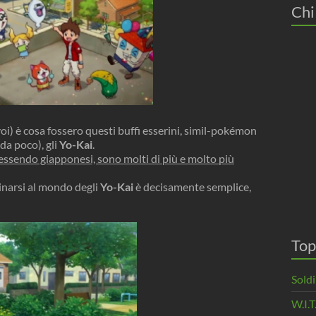
Chi
i) è cosa fossero questi buffi esserini, simil-pokémon
da poco), gli
Yo-Kai
.
e, essendo giapponesi, sono molti di più e molto più
inarsi al mondo degli
Yo-Kai
è decisamente semplice,
Top
Soldi
W.I.T