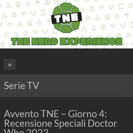
Salta
al
contenuto
The Nerd Experience
Menu
Serie TV
Avvento TNE – Giorno 4:
Recensione Speciali Doctor
Who 2023