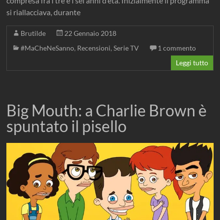
compresa fra i tre e i sei anni d’età. Inizialmente il programma
si riallacciava, durante
Brutilde
22 Gennaio 2018
#MaCheNeSanno
,
Recensioni
,
Serie TV
1 commento
Leggi tutto
Big Mouth: a Charlie Brown è
spuntato il pisello