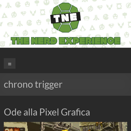
Salta
al
contenuto
The Nerd Experience
Menu
chrono trigger
Ode alla Pixel Grafica