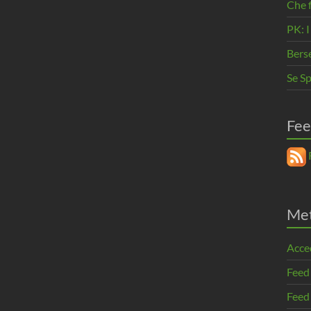
Che 
PK: I
Berse
Se Sp
Fee
R
Me
Acce
Feed
Feed