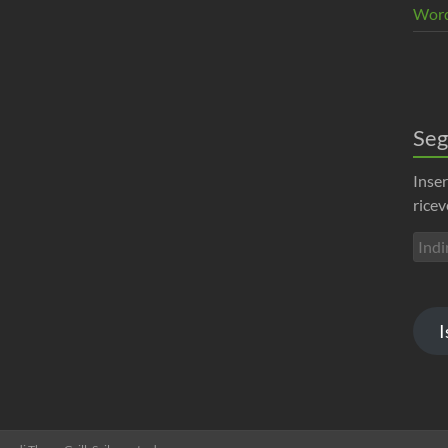
Word
Seg
Inser
ricev
Indir
emai
I