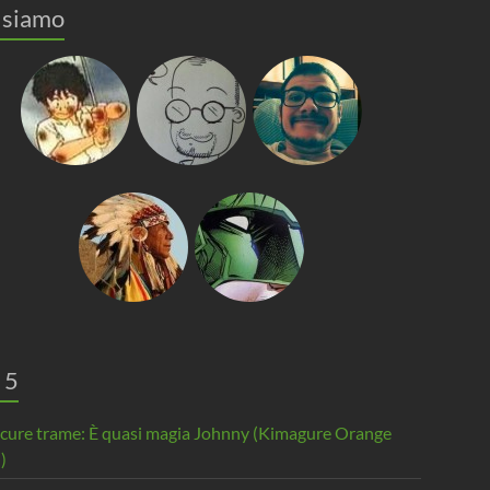
 siamo
 5
scure trame: È quasi magia Johnny (Kimagure Orange
)