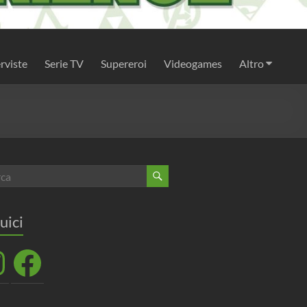
rviste
Serie TV
Supereroi
Videogames
Altro
uici
agram
Facebook