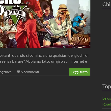
Chi
ortanti quando si comincia uno qualsiasi dei giochi di
e senza barare? Abbiamo fatto un giro sull’internet e
eogames
5 commenti
Leggi tutto
Top
Le o
Road