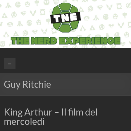
Salta
al
contenuto
The Nerd Experience
Menu
Guy Ritchie
King Arthur – Il film del
mercoledì