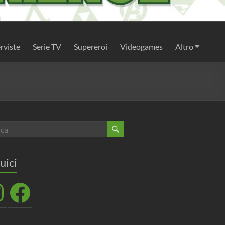
rviste
Serie TV
Supereroi
Videogames
Altro
uici
agram
Facebook