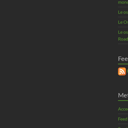
mon
Le os
Le O
Le o
Road
Fee
R
Me
Acce
Feed