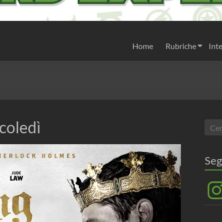
Home
Rubriche
Inte
rcoledì
Seg
Inst