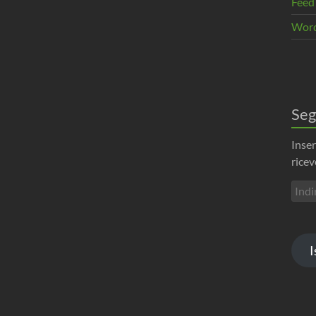
Feed
Word
Seg
Inser
ricev
Indir
emai
I