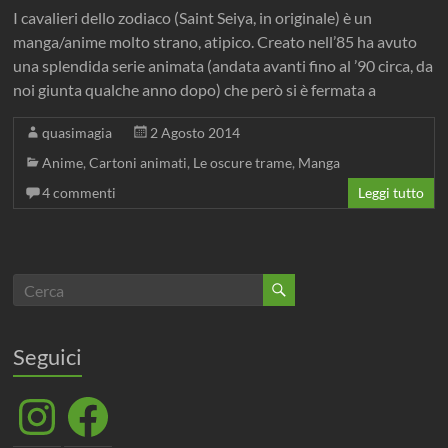
I cavalieri dello zodiaco (Saint Seiya, in originale) è un
manga/anime molto strano, atipico. Creato nell’85 ha avuto
una splendida serie animata (andata avanti fino al ’90 circa, da
noi giunta qualche anno dopo) che però si è fermata a
quasimagia
2 Agosto 2014
Anime
,
Cartoni animati
,
Le oscure trame
,
Manga
4 commenti
Leggi tutto
Seguici
Instagram
Facebook