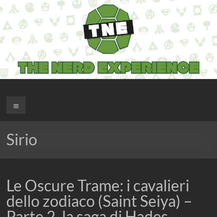
Salta
al
contenuto
The Nerd Experience
Menu
Sirio
Le Oscure Trame: i cavalieri
dello zodiaco (Saint Seiya) –
Parte 2, la saga di Hades