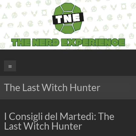
Salta
al
contenuto
The Nerd Experience
Menu
The Last Witch Hunter
I Consigli del Martedì: The
Last Witch Hunter