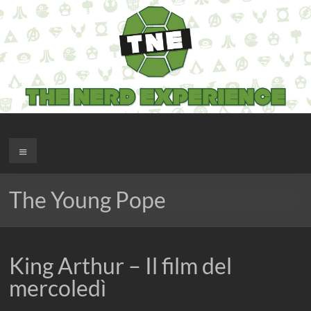
Salta
al
contenuto
The Nerd Experience
Menu
The Young Pope
King Arthur – Il film del
mercoledì