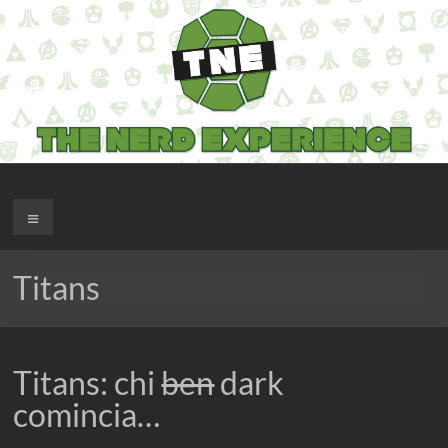
Salta
al
contenuto
The Nerd Experience
Menu
Titans
Titans: chi
ben
dark
comincia…