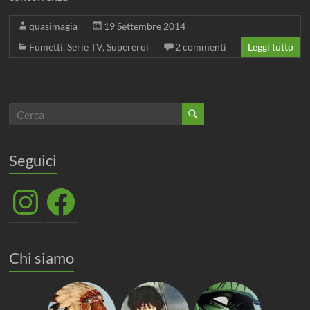
quasimagia
19 Settembre 2014
Fumetti
,
Serie TV
,
Supereroi
2 commenti
Leggi tutto
Seguici
Instagram
Facebook
Chi siamo