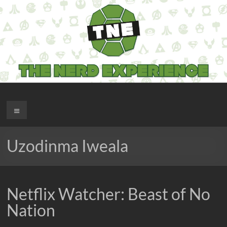
Salta
al
contenuto
The Nerd Experience
Menu
Uzodinma Iweala
Netflix Watcher: Beast of No
Nation