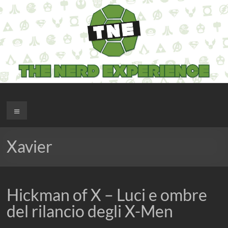
Salta
al
contenuto
The Nerd Experience
Menu
Xavier
Hickman of X – Luci e ombre
del rilancio degli X-Men