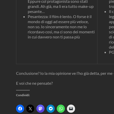
Eppure col protagonista sono stati
pie
grandi. Ah già, ma lì era tutto make-up
tr
pesante…
Il
Pesantezza: il film è lento. O forse è il
le
mondo di oggi ad essere più veloce,
ap
non so. Io sinceramente non me lo
per
ricordavo così, ma ci sono dei momenti
sc
in cui davvero non ti passa più
di 
ri
de
PG
Conclusione? Io la mia opinione ve l’ho già detta, per m
E voi che ne pensate?
Condividi:
F
F
F
F
F
F
a
a
a
a
a
a