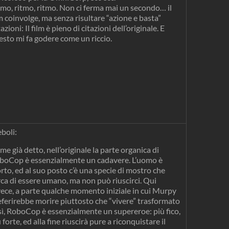
tmo, ritmo, ritmo. Non ci ferma mai un secondo… il
m coinvolge, ma senza risultare “azione e basta”
azioni: Il film è pieno di citazioni dell’originale. E
esto mi fa godere come un riccio.
boli:
e già detto, nell’originale la parte organica di
boCop è essenzialmente un cadavere. L’uomo è
rto, ed al suo posto c’è una specie di mostro che
rca di essere umano, ma non può riuscirci. Qui
vece, a parte qualche momento iniziale in cui Murpy
eferirebbe morire piuttosto che “vivere” trasformato
sì, RoboCop è essenzialmente un supereroe: più fico,
 forte, ed alla fine riuscirà pure a riconquistare il