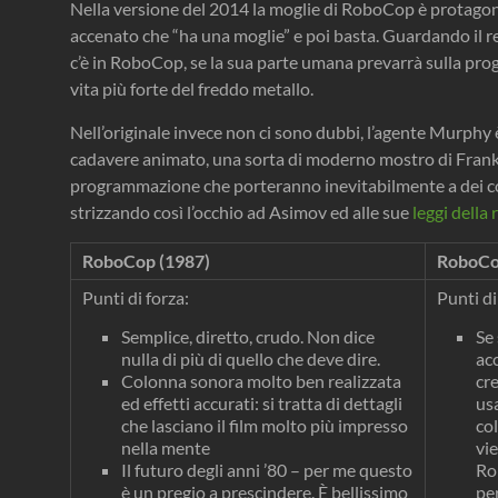
Nella versione del 2014 la moglie di RoboCop è protagoni
accenato che “ha una moglie” e poi basta. Guardando il 
c’è in RoboCop, se la sua parte umana prevarrà sulla pro
vita più forte del freddo metallo.
Nell’originale invece non ci sono dubbi, l’agente Murphy
cadavere animato, una sorta di moderno mostro di Franken
programmazione che porteranno inevitabilmente a dei conf
strizzando così l’occhio ad Asimov ed alle sue
leggi della 
RoboCop (1987)
RoboCo
Punti di forza:
Punti di
Semplice, diretto, crudo. Non dice
Se 
nulla di più di quello che deve dire.
ac
Colonna sonora molto ben realizzata
cr
ed effetti accurati: si tratta di dettagli
usa
che lasciano il film molto più impresso
col
nella mente
vi
Il futuro degli anni ’80 – per me questo
Ro
è un pregio a prescindere. È bellissimo
pe