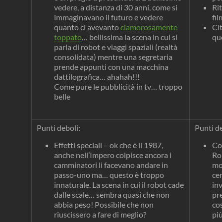
vedere, a distanza di 30 anni, come si
Ri
immaginavano il futuro e vedere
fil
quanto ci avevanto
clamorosamente
Cit
toppato
… bellissima la scena in cui si
qu
parla di robot e viaggi spaziali (realtà
consolidata) mentre una segretaria
prende appunti con una macchina
dattilografica… ahahah!!!
Come pure le pubblicità in tv… troppo
belle
Punti deboli:
Punti de
Effetti speciali – ok che è il 1987,
Com
anche nell’Impero colpisce ancora i
Ro
camminatori li facevano andare in
mo
passo-uno ma… questo è troppo
ce
innaturale. La scena in cui il robot cade
in
dalle scale… sembra quasi che non
pr
abbia peso! Possibile che non
co
riuscissero a fare di meglio?
più