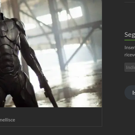
Seg
Inser
ricev
Indir
emai
I
snellisce