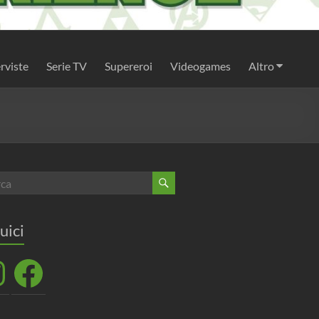
rviste
Serie TV
Supereroi
Videogames
Altro
uici
agram
Facebook