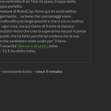
no controllo di sè. Non mi piace, troppo bello,
oppo perfetto.
 creatore di RoboCop: forse qui mi contraddico
ggermente… va bene che i personaggi siano
profonditi psicologicamente e che ci sia un motivo
 ogni cosa, ma qui siamo di fronte al classico
ienziato-fesso che crea la superarma ma poi si pente
quello che ha fatto perchè lui credeva che le sue
cerche sarebbero state usate per “il bene
ll’umanità”.
Banale e abusato
, imho.
-13. E ho detto tutto.
e – nonostante tutto –
vince il remake
.