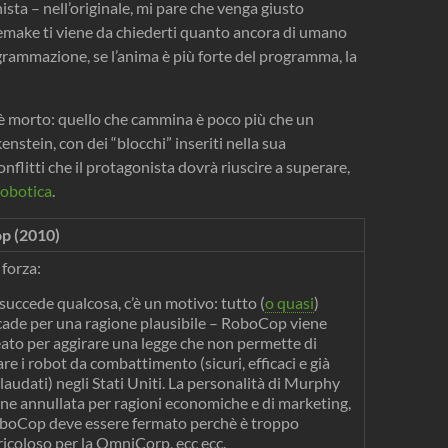
sta – nell’originale, mi pare che venga giusto
remake ti viene da chiederti quanto ancora di umano
grammazione, se l’anima è più forte del programma, la
 è morto: quello che cammina è poco più che un
stein, con dei “blocchi” inseriti nella sua
litti che il protagonista dovrà riuscire a superare,
robotica
.
p (2010)
 forza:
succede qualcosa, c’è un motivo: tutto (
o quasi
)
cade per una ragione plausibile – RoboCop viene
eato per aggirare una legge che non permette di
re i robot da combattimento (sicuri, efficaci e già
laudati) negli Stati Uniti. La personalità di Murphy
ene annullata per ragioni economiche e di marketing,
boCop deve essere fermato perchè è troppo
ricoloso per la OmniCorp, ecc ecc.