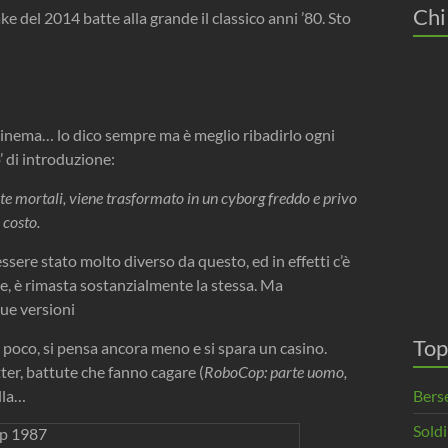
Chi
ake del 2014 batte alla grande il classico anni ’80. Sto
cinema… lo dico sempre ma è meglio ribadirlo ogni
’ di introduzione:
ite mortali, viene trasformato in un cyborg freddo e privo
 costo.
re stato molto diverso da questo, ed in effetti c’è
e, è rimasta sostanzialmente la stessa. Ma
due versioni
Top
arla poco, si pensa ancora meno e si spara un casino.
atter, battute che fanno cagare (
RoboCop: parte uomo,
Berse
lla…
Soldi