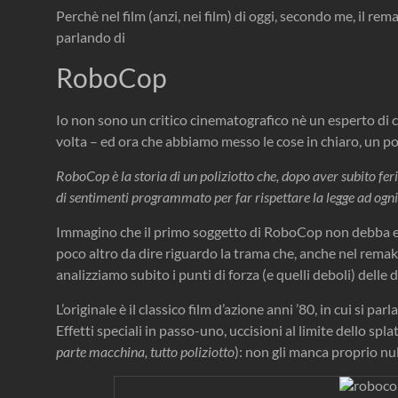
Perchè nel film (anzi, nei film) di oggi, secondo me, il rem
parlando di
RoboCop
Io non sono un critico cinematografico nè un esperto di 
volta – ed ora che abbiamo messo le cose in chiaro, un po
RoboCop è la storia di un poliziotto che, dopo aver subito fer
di sentimenti programmato per far rispettare la legge ad ogni
Immagino che il primo soggetto di RoboCop non debba esse
poco altro da dire riguardo la trama che, anche nel remak
analizziamo subito i punti di forza (e quelli deboli) delle 
L’originale è il classico film d’azione anni ’80, in cui si p
Effetti speciali in passo-uno, uccisioni al limite dello spl
parte macchina, tutto poliziotto
): non gli manca proprio nu