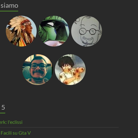
 siamo
 5
rk: l'eclissi
 Facili su Gta V