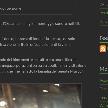
L'An
p. Fer-ma-ti.
Perc
Il gi
he l’Oscar per il miglior montaggio sonoro nell’88,
Fee
à detto, la trama di fondo è la stessa, con solo
sta viene ferito in un’esplosione, di là viene
R
ndo del film: mentre nell’altro era una critica alla
lle megacorporazioni senza scrupoli, nelle rivisitazione
Me
ggi: che fine ha fatto la famiglia dell’agente Murpy?
Acce
Feed
Feed
Word