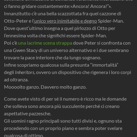
ci fanno gridare costantemente:«Ancora! Ancora!”».
Innanzitutto c’è una bella scazzottata fra quel cazzone di
Otto-Peter e l
‘unico vero inimitabile e degno
Spider-Man.
Dove quest’ultimo insegna a quel pirlozzo di Otto per
l’ennesima volta che significhi essere Spider-Man.
Poi c’è
una lacrime scena strappa
dove Peter si confronta con
una Gwen Stacy di un universo alternativo e i due sembrano
trovare la pace interiore che da lungo sognano.
Infine scopriamo qualcosa sulla presunta “immortalità”
degli
Inheritors
, ovvero un dispositivo che rigenera i loro corpi
ad oltranza.
Moooolto ganzo. Davvero molto ganzo.
Come avete visto di per sé il numero è ricco ma le domande
che solleva sono ancora più succulente perché ci creano
aspettative pazzesche.
Gli uomini ragno principali sono tutti divisi e, ognuno sta
procedendo con un proprio piano e sembra poter svelare
qualcosa di ottimo.