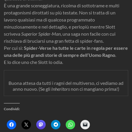
È una grande sceneggiatura, ricolma di sottotrame e multi
protagonismi dirottati su più testate. Non si tratta di un
lavoro qualsiasi ma di qualcosa programmato
minuziosamente e nel dettaglio, e perlopiù mentre Slott
scriveva
Superior Spider-Man
, una saga non facile con cui
rischiava di bruciarsi una gran fetta di spider-fans.
Per cui sì:
Spider-Verse ha tutte le carte in regola per essere
una delle più grandi storie di sempre dell’Uomo Ragno
.
E lo dice uno che Slott lo odia.
Buona attesa da tutti i ragni del multiverso, ci vediamo ad
anno nuovo. (Se gli
Inheritors
non ci mangiano prima!)
Condividi:
F
F
F
F
F
F
a
a
a
a
a
a
i
i
i
i
i
i