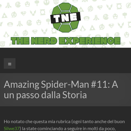
Salta
al
contenuto
The Nerd Experience
Menu
Amazing Spider-Man #11: A
un passo dalla Storia
Ho notato che questa mia rubrica (ogni tanto anche del buon
Silwe37
) la state cominciando a seguire in molti da poco,