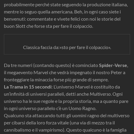
probabilmente perché state seguendo la produzione italiana,
mentre io seguo quella americana. Beh, in ogni caso siete i
benvenuti: commentate e vivete felici con noi le storie del
buon Slott che forse sta per fare il colpaccio.
Classica faccia da:«sto per fare il colpaccio».
Da tre numeri (contando questo) è cominciato
Spider-Verse
,
il megaevento Marvel che vedrà impegnato il nostro Peter a
fronteggiare la minaccia forse più grande di sempre.
La Trama in 15 secondi
: L’universo Marvel è costituito da
un’infinità di universi paralleli, detti anche
Multiverso
. Ogni
universo ha le sue regole e la propria storia, ma a quanto pare
in ogni universo parallelo c’è un Uomo Ragno.
Qualcuno sta attaccando tutti gli uomini ragno del multiverso
per cibarsi della loro forza vitale (una via di mezzo tra il
cannibalismo e il vampirismo). Questo qualcuno è la famiglia