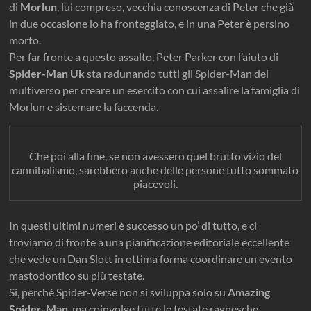
di
Morlun
, lui compreso, vecchia conoscenza di Peter che già
in due occasione lo ha fronteggiato, e in una Peter è persino
morto.
Per far fronte a questo assalto, Peter Parker con l’aiuto di
Spider-Man Uk
sta radunando tutti gli Spider-Man del
multiverso per creare un esercito con cui assalire la famiglia di
Morlun e sistemare la faccenda.
Che poi alla fine, se non avessero quel brutto vizio del
cannibalismo, sarebbero anche delle persone tutto sommato
piacevoli.
In questi ultimi numeri è successo un po’ di tutto, e ci
troviamo di fronte a una pianificazione editoriale eccellente
che vede un Dan Slott in ottima forma coordinare un evento
mastodontico su più testate.
Sì, perché Spider-Verse non si sviluppa solo su
Amazing
Spider-Man
, ma coinvolge tutte le testate ragnesche