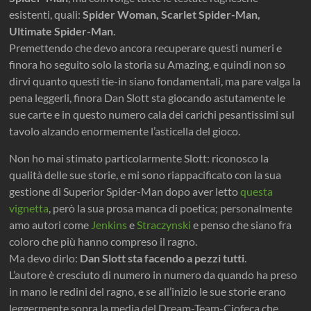
esistenti, quali:
Spider Woman, Scarlet Spider-Man,
Ultimate Spider-Man
.
Premettendo che devo ancora recuperare questi numeri e
finora ho seguito solo la storia su Amazing, e quindi non so
dirvi quanto questi tie-in siano fondamentali, ma pare valga la
pena leggerli, finora Dan Slott sta giocando astutamente le
sue carte e in questo numero cala dei carichi pesantissimi sul
tavolo alzando enormemente l’asticella del gioco.
Non ho mai stimato particolarmente Slott: riconosco la
qualità delle sue storie, e mi sono riappacificato con la sua
gestione di Superior Spider-Man dopo aver letto
questa
vignetta
, però la sua prosa manca di poetica; personalmente
amo autori come
Jenkins
e
Straczynski
e penso che siano fra
coloro che più hanno compreso il ragno.
Ma devo dirlo:
Dan Slott sta facendo a pezzi tutti
.
L’autore è cresciuto di numero in numero da quando ha preso
in mano le redini del ragno, e se all’inizio le sue storie erano
leggermente sopra la media del Dream-Team-Ciofeca che