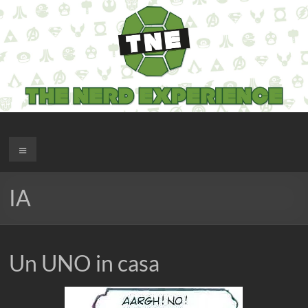
Salta
al
contenuto
The Nerd Experience
Menu
IA
Un UNO in casa