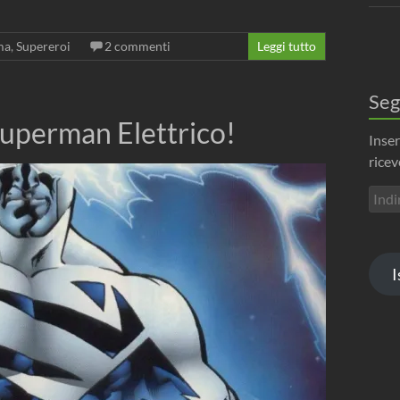
ma
,
Supereroi
2 commenti
Leggi tutto
Seg
 Superman Elettrico!
Inser
ricev
Indir
emai
I