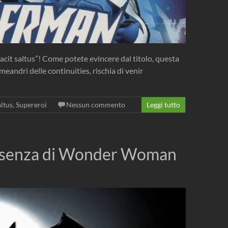
acit saltus”! Come potete evincere dal titolo, questa
meandri delle continuities, rischia di venir
altus
,
Supereroi
Nessun commento
Leggi tutto
resenza di Wonder Woman