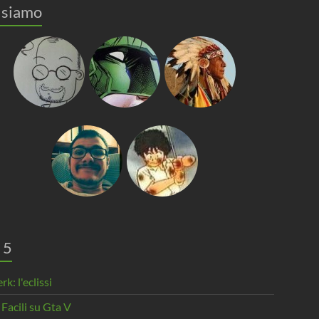
 siamo
 5
rk: l'eclissi
 Facili su Gta V