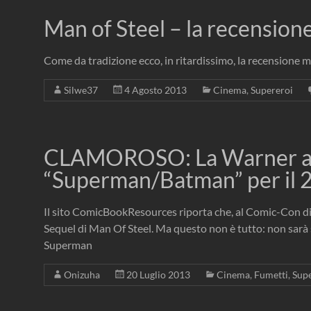
Man of Steel – la recension
Come da tradizione ecco, in ritardissimo, la recensione 
Silwe37
4 Agosto 2013
Cinema
,
Supereroi
CLAMOROSO: La Warner ann
“Superman/Batman” per il
Il sito ComicBookResources riporta che, al Comic-Con di S
Sequel di Man Of Steel. Ma questo non è tutto: non sarà
Superman
Onizuha
20 Luglio 2013
Cinema
,
Fumetti
,
Sup