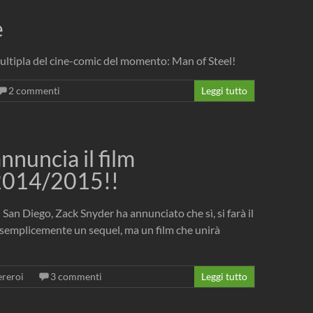
e
multipla del cine-comic del momento: Man of Steel!
2 commenti
Leggi tutto
uncia il film
 2014/2015!!
an Diego, Zack Snyder ha annunciato che sì, si farà il
 semplicemente un sequel, ma un film che unirà
ereroi
3 commenti
Leggi tutto