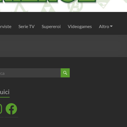
rviste
Serie TV
Supereroi
Videogames
Altro
uici
agram
Facebook