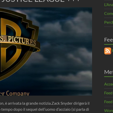
L'An
Come 
Perc
Fee
R
Me
Acce
Feed
Feed
on, è arrivata la grande notizia.Zack Snyder dirigerà il
 tempo dopo il sequel dell’uomo d’acciaio (si parla di
Word