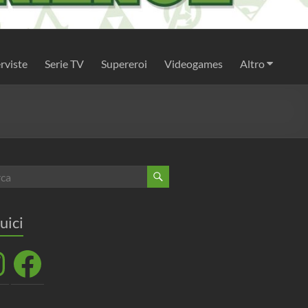
rviste
Serie TV
Supereroi
Videogames
Altro
uici
agram
Facebook