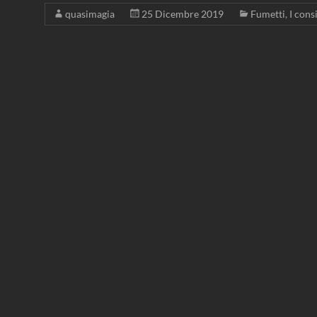
quasimagia
25 Dicembre 2019
Fumetti
,
I cons