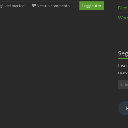
igli del martedì
Nessun commento
Leggi tutto
Feed
Word
Seg
Inser
ricev
Indir
emai
I