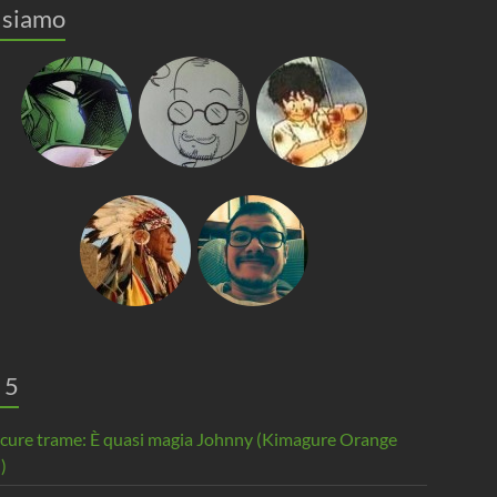
 siamo
 5
scure trame: È quasi magia Johnny (Kimagure Orange
)