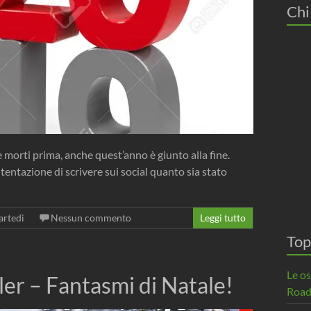
Chi
 morti prima, anche quest’anno è giunto alla fine.
entazione di scrivere sui social quanto sia stato
artedì
Nessun commento
Leggi tutto
Top
Le o
er – Fantasmi di Natale!
Road