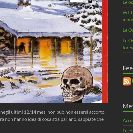
Le os
W.I.T
mon
Le O
Le Os
forev
Fee
R
Me
negli ultimi 12/14 mesi non può non essersi accorto
ra non hanno idea di cosa stia parlano, sappiate che
Acce
Feed