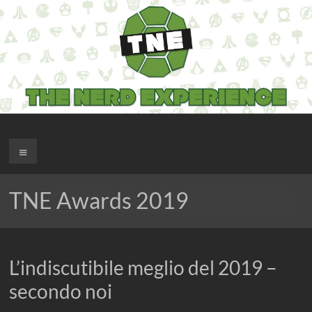
Salta
al
contenuto
The Nerd Experience
Menu
TNE Awards 2019
L’indiscutibile meglio del 2019 –
secondo noi