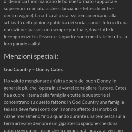
di denuncia (non mancano le bombe formato supposta e
supereroi in miniatura che si lanciano – letteralmente –
dentro vagine). La critica allo star system americano, alla
schiavitù dell’opinione pubblica dei social, sono il fulcro di una
narrazione spassosa ma sempre puntuale, dove tutte le
incongruenze fra l’essere e l’apparire sono mostrate in tutta la
loro paradossalità.
Menzioni speciali:
God Country – Donny Cates
Ho voluto menzionare un’altra opera del buon Donny. In
generale più che l’opera in sé vorrei consigliare l’autore. Cates
ha a cuore il tema della famiglia e tutte le sue storie si
concentrano su questo fattore: in God Country una famiglia
texana deve fare i conti con il nonno affetto dal morbo di
Alzheimer almeno fino a quando durante una tempesta sulla
terra arrivano demoni e un gigantesco spadone che dona
poteri sovrumani ma anche la memoria, di nuovo, al vecchio