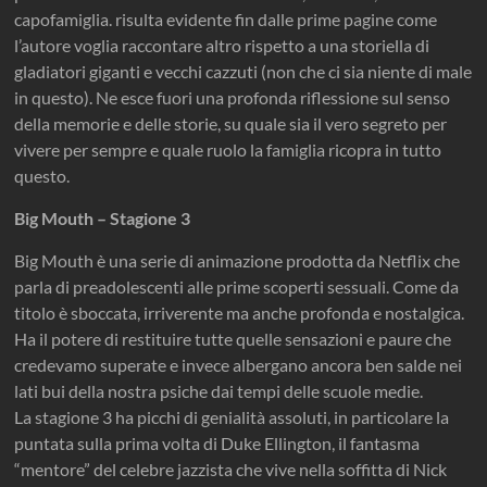
capofamiglia. risulta evidente fin dalle prime pagine come
l’autore voglia raccontare altro rispetto a una storiella di
gladiatori giganti e vecchi cazzuti (non che ci sia niente di male
in questo). Ne esce fuori una profonda riflessione sul senso
della memorie e delle storie, su quale sia il vero segreto per
vivere per sempre e quale ruolo la famiglia ricopra in tutto
questo.
Big Mouth – Stagione 3
Big Mouth è una serie di animazione prodotta da Netflix che
parla di preadolescenti alle prime scoperti sessuali. Come da
titolo è sboccata, irriverente ma anche profonda e nostalgica.
Ha il potere di restituire tutte quelle sensazioni e paure che
credevamo superate e invece albergano ancora ben salde nei
lati bui della nostra psiche dai tempi delle scuole medie.
La stagione 3 ha picchi di genialità assoluti, in particolare la
puntata sulla prima volta di Duke Ellington, il fantasma
“mentore” del celebre jazzista che vive nella soffitta di Nick