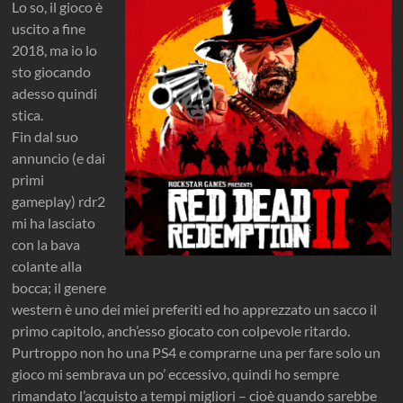
Lo so, il gioco è
uscito a fine
2018, ma io lo
sto giocando
adesso quindi
stica.
Fin dal suo
annuncio (e dai
primi
gameplay) rdr2
mi ha lasciato
con la bava
colante alla
bocca; il genere
western è uno dei miei preferiti ed ho apprezzato un sacco il
primo capitolo, anch’esso giocato con colpevole ritardo.
Purtroppo non ho una PS4 e comprarne una per fare solo un
gioco mi sembrava un po’ eccessivo, quindi ho sempre
rimandato l’acquisto a tempi migliori – cioè quando sarebbe