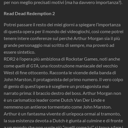
per non meglio precisati motivi (ma ha davvero importanza?).
Read Dead Redemption 2
Potrei passare il resto dei miei giorni a spiegare l’importanza
di questa opera per il mondo dei videogiochi, così come potrei
tenere intere conferenze sul perché Arthur Morgan sia il più
grande personaggio mai scritto di sempre, ma proverò ad
essere sintetico.
RDR2 è l’opera più ambiziosa di Rockstar Games, noti anche
come
quelli di GTA
, una ricostruzione maniacale del vecchio
West di fine ottocento. Racconta le vicende della banda di
John Marston, il protagonista del primo numero. Il vero colpo
di genio di quest’opera è scegliere un protagonista mai
narrato prima: il braccio destro del boss. Arthur Morgan non
è un carismatico leader come Dutch Van Der Linde e
nemmeno un antieroe tormentato come John Marston.
Arthur è un fantasma vivente di un’epoca ormai al tramonto,
la sua esistenza devota a Dutch è giunta al culmine e di fronte
a un mondo che non vuole più “quelli come lui” si trova a fare i