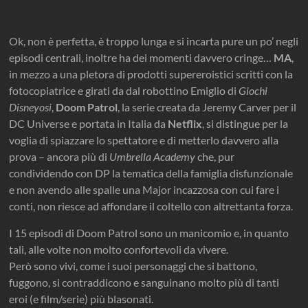
Ok, non è perfetta, è troppo lunga e si incarta pure un po’ negli
episodi centrali, inoltre ha dei momenti davvero cringe…
MA
,
in mezzo a una pletora di prodotti supereroistici scritti con la
fotocopiatrice e girati da dal robottino Emiglio di
Giochi
Disneyosi
,
Doom Patrol
, la serie creata da Jeremy Carver per il
DC Universe e portata in Italia da
Netflix
, si distingue per la
voglia di spiazzare lo spettatore e di metterlo davvero alla
prova – ancora più di
Umbrella Academy
che, pur
condividendo con DP la tematica della famiglia disfunzionale
e non avendo alle spalle una Major incazzosa con cui fare i
conti, non riesce ad affondare il coltello con altrettanta forza.
I 15 episodi di Doom Patrol sono un manicomio e, in quanto
tali, alle volte non molto confortevoli da vivere.
Però sono vivi, come i suoi personaggi che si battono,
fuggono, si contraddicono e sanguinano molto più di tanti
eroi (e film/serie) più blasonati.