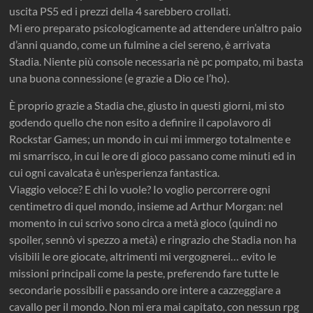
uscita PS5 ed i prezzi della 4 sarebbero crollati.
Mi ero preparato psicologicamente ad attendere un’altro paio
d’anni quando, come un fulmine a ciel sereno, è arrivata
Stadia. Niente più console necessaria nè pc pompato, mi basta
una buona connessione (e grazie a Dio ce l’ho).
È proprio grazie a Stadia che, giusto in questi giorni, mi sto
godendo quello che non esito a definire il capolavoro di
Rockstar Games; un mondo in cui mi immergo totalmente e
mi smarrisco, in cui le ore di gioco passano come minuti ed in
cui ogni cavalcata è un’esperienza fantastica.
Viaggio veloce? E chi lo vuole? Io voglio percorrere ogni
centimetro di quel mondo, insieme ad Arthur Morgan: nel
momento in cui scrivo sono circa a metà gioco (quindi no
spoiler, sennò vi spezzo a metà) e ringrazio che Stadia non ha
visibili le ore giocate, altrimenti mi vergognerei… evito le
missioni principali come la peste, preferendo fare tutte le
secondarie possibili e passando ore intere a cazzeggiare a
cavallo per il mondo. Non mi era mai capitato, con nessun rpg