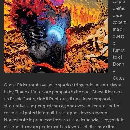
colpiti
dall’au
dace
copert
ina di
quest
o
fumet
to di
Donn
y
Cates:
Ghost Rider rombava nello spazio stringendo un entusiasta
baby Thanos. L’ulteriore pompata è che quel Ghost Rider era
un Frank Castle, cioè il Punitore, di una linea temporale
alternativa, che per qualche ragione aveva ottenuto i poteri
cosmici e i poteri infernali. Era troppo, dovevo averlo.
Nonostante le premesse fossero ultra demenziali, leggendolo
mi sono ritrovato per le mani un lavoro solidissimo: ritmi