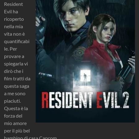
Resident
Evil ha
ricoperto
nella mia
vita non è
quantificabi
le. Per
provare a
spiegarla vi
dirò che i
film tratti da
questa saga
a me sono
piaciuti.
Questa è la
forza del
mio amore
per il più bel
bambino di casa Capcom.