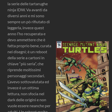
la serie delle tartarughe
ninja IDW. Va avanti da
diversi anni e mi sono
sempre un pò rifiutato di
leggerla, invece quest
anno l’ho recuperata e
devo ammettere che è
fatta proprio bene, curata
nei disegni; è un reboot
della serie a cartoni in
chiave “più seria”, che
riprende moltissimi
personaggi secondari.
L’avevo sottovalutata ed
invece è un ottima
lettura, non sfocia nel
dark delle origini e non
vuole essere neanche per
adulti. Un reboot molto