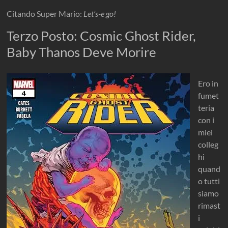
Citando Super Mario:
Let’s-e go!
Terzo Posto: Cosmic Ghost Rider,
Baby Thanos Deve Morire
Ero in
fumet
teria
con i
miei
colleg
hi
quand
o tutti
siamo
rimast
i