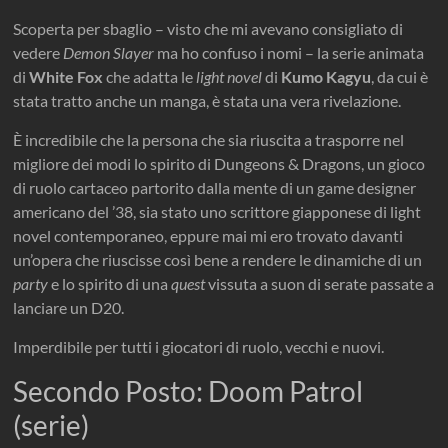
Scoperta per sbaglio – visto che mi avevano consigliato di
vedere
Demon Slayer
ma ho confuso i nomi – la serie animata
di
White Fox
che adatta le
light novel
di
Kumo Kagyu
, da cui è
stata tratto anche un manga, è stata una vera rivelazione.
È incredibile che la persona che sia riuscita a trasporre nel
migliore dei modi lo spirito di Dungeons & Dragons, un gioco
di ruolo cartaceo partorito dalla mente di un game designer
americano del ’38, sia stato uno scrittore giapponese di light
novel contemporaneo, eppure mai mi ero trovato davanti
un’opera che riuscisse così bene a rendere le dinamiche di un
party
e lo spirito di una
quest
vissuta a suon di serate passate a
lanciare un D20.
Imperdibile per tutti i giocatori di ruolo, vecchi e nuovi.
Secondo Posto: Doom Patrol
(serie)