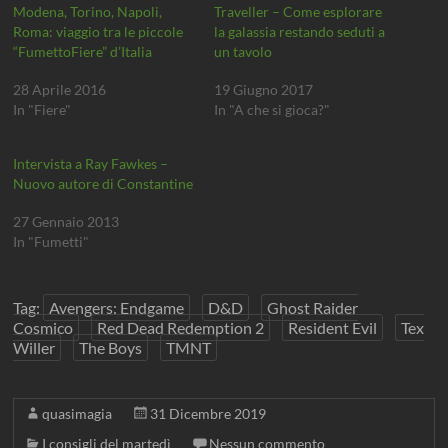
Modena, Torino, Napoli,
Traveller – Come esplorare
p
a
p
p
p
-
r
n
r
r
r
m
Roma: viaggio tra le piccole
la galassia restando seduti a
e
u
e
e
e
a
i
o
i
i
i
i
“FumettoFiere” d’Italia
un tavolo
n
v
n
n
n
l
u
a
u
u
u
(
28 Aprile 2016
19 Giugno 2017
n
f
n
n
n
S
a
i
a
a
a
i
In "Fiere"
In "A che si gioca?"
n
n
n
n
n
a
u
e
u
u
u
p
o
s
o
o
o
r
v
t
v
v
v
e
Intervista a Ray Fawkes –
a
r
a
a
a
i
f
a
f
f
f
n
Nuovo autore di Constantine
i
)
i
i
i
u
n
n
n
n
n
e
e
e
e
a
27 Gennaio 2013
s
s
s
s
n
In "Fumetti"
t
t
t
t
u
r
r
r
r
o
a
a
a
a
v
)
)
)
)
a
f
Tag:
Avengers: Endgame
D&D
Ghost Raider
i
n
Cosmico
Red Dead Redemption 2
Resident Evil
Tex
e
Willer
The Boys
TMNT
s
t
r
a
)
quasimagia
31 Dicembre 2019
I consigli del martedì
Nessun commento