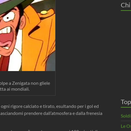
Chi
lpe a Zenigata non gliele
tta ai mondiali.
Top
 ogni rigore calciato e tirato, esultando per i gol ed
 lasciandomi prendere dall’atmosfera e dalla frenesia
Soldi
Le O