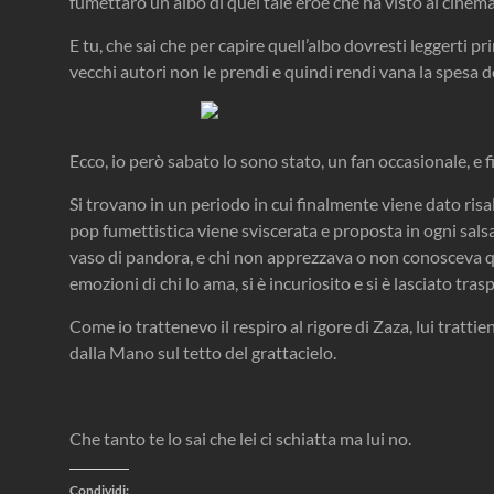
fumettaro un albo di quel tale eroe che ha visto al cinema
E tu, che sai che per capire quell’albo dovresti leggerti pr
vecchi autori non le prendi e quindi rendi vana la spesa de
Ecco, io però sabato lo sono stato, un fan occasionale, e f
Si trovano in un periodo in cui finalmente viene dato risal
pop fumettistica viene sviscerata e proposta in ogni salsa
vaso di pandora, e chi non apprezzava o non conosceva qu
emozioni di chi lo ama, si è incuriosito e si è lasciato tras
Come io trattenevo il respiro al rigore di Zaza, lui tratti
dalla Mano sul tetto del grattacielo.
Che tanto te lo sai che lei ci schiatta ma lui no.
Condividi: