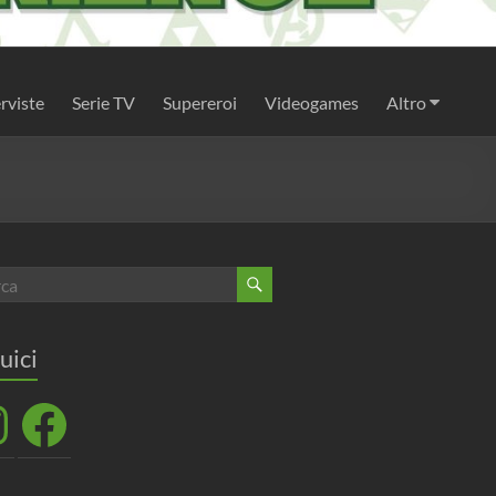
rviste
Serie TV
Supereroi
Videogames
Altro
uici
agram
Facebook