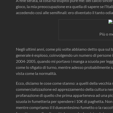
A fine serata, la cosa ha stupito pure me: del calcio sin
gioco, la mia preoccupazione era quella di sapere se l’Ita
accedendo così alle semifinali: ero diventato il tanto odi
Più o 
Negli ultimi anni, come più volte abbiamo detto qua sul bl
generale è esploso, coinvolgendo un numero di persone i
2004-2005, quando mi portavo i manga a scuola per legger
come lo sfigato di turno, mentre adesso probabilmente sa
vista come la normalità.
Ecco, diciamo le cose come stanno: a quelli della vecchia
commercializzazione ed apprezzamento della cultura nerd,
profanazione di quello che prima apparteneva ad una picc
scuola in fumetteria per spendere i 10€ di paghetta. Non 
mentre compriamo il il duecentesimo fumetto o la raccolta 