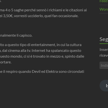
.
Feed
Word
ima 4 o 5 saghe perché sennò i richiami e le citazioni ai
i 3,50€, vorresti ucciderlo, quel fan occasionale.
inalmente li capisco.
Seg
to a questo tipo di entertainment, in cui la cultura
Inser
, dal cinema alla tv. Internet ha spalancato questo
ricev
esto mondo, ci si è trovato in mezzo e, spinto dalle
portare.
Indir
emai
ene il respiro quando Devil ed Elektra sono circondati
I