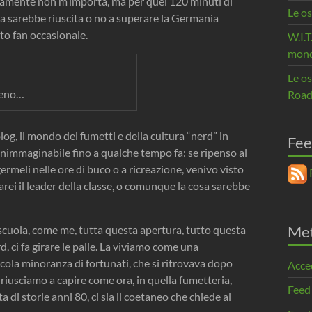
ceramente non m’importa, ma per quei 120 minuti di
Le os
lia sarebbe riuscita o no a superare la Germania
ato fan occasionale.
W.I.T
mon
Le o
meno…
Road
og, il mondo dei fumetti e della cultura “nerd” in
Fee
nimmaginabile fino a qualche tempo fa: se ripenso al
meli nelle ore di buco o a ricreazione, venivo visto
R
rei il leader della classe, o comunque la cosa sarebbe
Me
 scuola, come me, tutta questa apertura, tutto questa
 ci fa girare le palle. La viviamo come una
ola minoranza di fortunati, che si ritrovava dopo
Acce
riusciamo a capire come ora, in quella fumetteria,
Feed
di storie anni 80, ci sia il coetaneo che chiede al