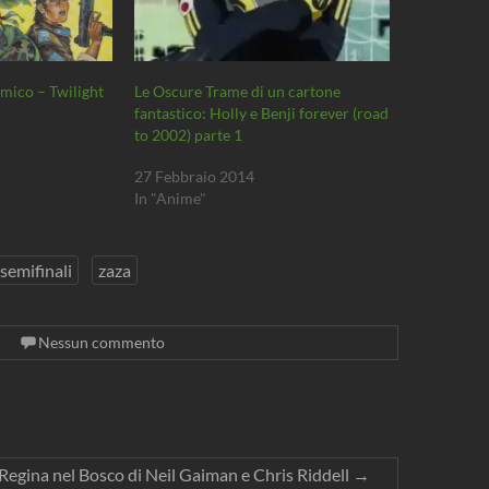
mico – Twilight
Le Oscure Trame di un cartone
fantastico: Holly e Benji forever (road
to 2002) parte 1
27 Febbraio 2014
In "Anime"
semifinali
zaza
Nessun commento
 Regina nel Bosco di Neil Gaiman e Chris Riddell
→