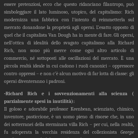
essere pretenziosi, ecco che questo ridanciano filantropo, può
simboleggiare il lato luminoso, utopico, del capitalismo: Rich
modernizza una fabbrica con l’intento di reimmetterla sul
mercato donandone la proprietà agli operai. L’esatto opposto di
quel che il capitalista Van Dough ha in mente di fare. Gli operai,
nell’ottica di idealità dello svagato capitalismo alla Richard
Rich, non sono più merce come ogni altro articolo di
commercio, né sottoposti alle oscillazioni del mercato. È una
piccola realtà ideale in cui cadono i ruoli canonici – oppressore
contro oppressi – e non c’è alcun motivo di far lotta di classe: gli
operai diventeranno i padroni.
-Richard Rich e i sovvenzionamenti alla scienza (
parzialmente spesi in inutilità):
Il goloso e adorabile professor Keenbean, scienziato, chimico,
inventore, pasticcione, è un uomo pieno di risorse che, in uno
dei sotterranei della sterminata villa Rich – per cui, nella realtà,
fu adoperata la vecchia residenza del collezionista
George