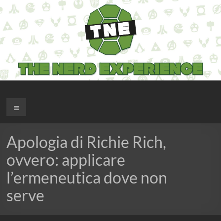
Salta
al
contenuto
The Nerd Experience
Menu
Apologia di Richie Rich,
ovvero: applicare
l’ermeneutica dove non
serve