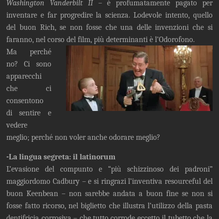
Washington Vanderbilt II
– è profumatamente pagato per
inventare e far progredire la scienza. Lodevole intento, quello
del buon Rich, se non fosse che una delle invenzioni che si
faranno, nel corso del film, più determinanti è l’Odorofono.
Ma perché
no? Ci sono
apparecchi
che ci
consentono
di sentire e
vedere
meglio; perché non voler anche odorare meglio?
-La lingua segreta: il latinorum
L’evasione del compunto e “più schizzinoso dei padroni”
maggiordomo Cadbury – e si ringrazi l’inventiva resourceful del
buon Keenbean – non sarebbe andata a buon fine se non si
fosse fatto ricorso, nel biglietto che illustra l’utilizzo della pasta
dentifricia corrosiva – che tutto corrode eccetto il tubetto che la