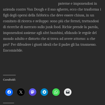
paterne e imponendosi in
azienda contro Van Dough e il suo sgherro, ecco che trasforma i
figli degli operai della fabbrica che deve essere chiusa, in un
comitato di ricerca e sviluppo: sono più che ferrati, trattandosi
di ricerche di mercato sullo junk food. Richie prende la parola,
imponendosi assieme agli altri bambini, sfidando le regole del
mondo adulto e distorto che si trova ad avere attorno: a che
pro? Per difendere i giusti ideali che il padre gli ha trasmesso.
Encomiabile.
Condividi:
F
F
F
F
F
F
a
a
a
a
a
a
i
i
i
i
i
i
c
c
c
c
c
c
l
l
l
l
l
l