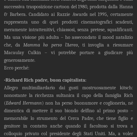
successiva trasposizione cartoon del 1980, prodotta dalla Hanna
& Barbera. Candidato ai Razzie Awards nel 1995, certamente
rappresenta uno di quei prodotti cinematografici scadenti,
meramente intrattenitivi, chiassosi, senza pretese, squalificanti.
Ma una visione più adulta – ho assecondato il mood natalizio
che, da
Mamma ho perso l’Aereo
, ti invoglia a riesumare
Macaulay Culkin – vi potrebbe portare a giudicare più
generosamente.
Ecco perché:
-Richard Rich padre, buon capitalista:
Allegro multimiliardario dai gusti mostruosamente kitsch:
nonostante la ricchezza sultanica il capo della famiglia Rich
(
Edward Hermann
) non ha perso buonumore e coglioneria, né
dimentica di mettere il suo biondo delfino al primo posto –
memorabile lo strumento del Cerca Padre, che tiene figlio e
genitore in contatto anche quando il facoltoso si trova a
colloquio privato col presidente degli Stati Uniti. Ma, a voler