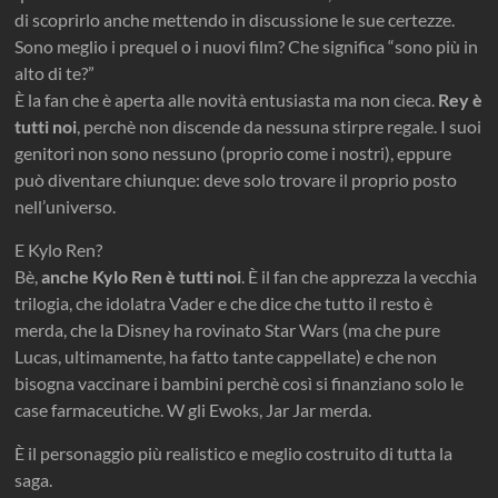
di scoprirlo anche mettendo in discussione le sue certezze.
Sono meglio i prequel o i nuovi film? Che significa “sono più in
alto di te?”
È la fan che è aperta alle novità entusiasta ma non cieca.
Rey è
tutti noi
, perchè non discende da nessuna stirpre regale. I suoi
genitori non sono nessuno (proprio come i nostri), eppure
può diventare chiunque: deve solo trovare il proprio posto
nell’universo.
E Kylo Ren?
Bè,
anche Kylo Ren è tutti noi
. È il fan che apprezza la vecchia
trilogia, che idolatra Vader e che dice che tutto il resto è
merda, che la Disney ha rovinato Star Wars (ma che pure
Lucas, ultimamente, ha fatto tante cappellate) e che non
bisogna vaccinare i bambini perchè così si finanziano solo le
case farmaceutiche. W gli Ewoks, Jar Jar merda.
È il personaggio più realistico e meglio costruito di tutta la
saga.