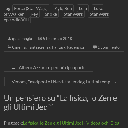
t
t
t
t
u
r
r
r
r
o
Tag:
Force (Star Wars)
Kylo Ren
Leia
Luke
a
a
a
a
v
)
)
)
)
a
Skywalker
Rey
Snoke
Star Wars
Star Wars
f
i
episodio VIII
n
e
s
t
r
quasimagia
5 Febbraio 2018
a
)
Cinema
,
Fantascienza
,
Fantasy
,
Recensioni
1 commento
←
L’Albero Azzurro: perché riproporlo
Venom, Deadpool e i Nerd-trailer degli ultimi tempi
→
Un pensiero su “
La fisica, lo Zen e
gli Ultimi Jedi
”
Pingback:
La fisica, lo Zen e gli Ultimi Jedi - Videogiochi Blog