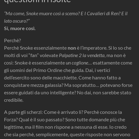
“Ma come, Snoke muore così a scemo? E I Cavalieri di Ren? E il
lato oscuro?”
Si, muore così.
Perchè?
Perchè Snoke essenzialmente
non
è l’imperatore. Si lo so che
molti di voi “fan” volevate
Palpatine 2 la vendetta
, ma non è
così: Snoke è essenzialmente
un coglione
… esattamente come
gli uomini del Primo Ordine che guida. Dai, i vertici
dell’esercito sono delle macchiette. Come hanno fatto a
conquistare mezza galassia? Ma sopratutto… potevano forse
essere guidati da uno intelligente? No dai, non sarebbe stato
credibile.
A parte gli scherzi: Come è arrivato lì? Perchè conosce la
Forza? Qual è il suo passato? Sono tutte domande più che
legittime, ma il film non rispone a nessuna di esse. Io credo
che sia perchè, semplicemente, queste risposte non servono