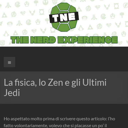
Salta
al
contenuto
The Nerd Experience
Menu
La fisica, lo Zen e gli Ultimi
Jedi
Ho aspettato molto prima di scrivere questo articolo: l’ho
fatto volontariamente, volevo che si placasse un po’ il