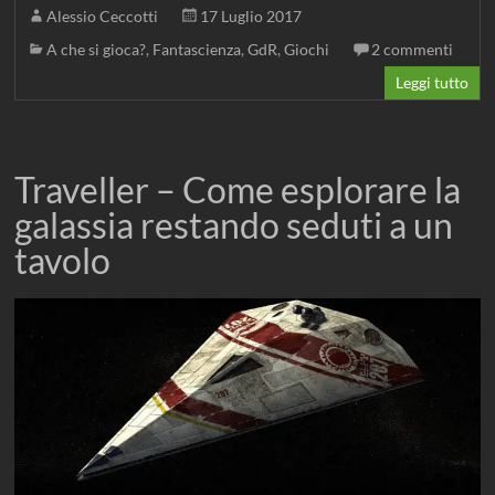
Alessio Ceccotti
17 Luglio 2017
A che si gioca?
,
Fantascienza
,
GdR
,
Giochi
2 commenti
Leggi tutto
Traveller – Come esplorare la
galassia restando seduti a un
tavolo