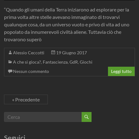
“Quando gli umani della Terra iniziarono ad esplorare per la
prima volta altre stelle avevano immaginato di trovarvi
qualunque cosa, da un universo vuoto e privo di vita ad uno
popolato da innumerevoli civiltà aliene. Tuttavia ciò che
trovarono superò
Alessio Ceccotti
19 Giugno 2017
A che si gioca?
,
Fantascienza
,
GdR
,
Giochi
Nessun commento
Leggi tutto
« Precedente
Seguici