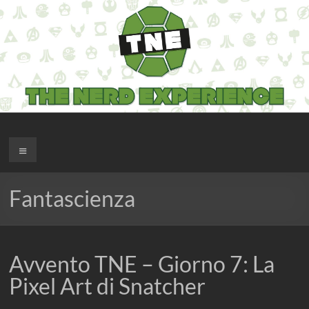
Salta
al
contenuto
The Nerd Experience
Menu
Fantascienza
Avvento TNE – Giorno 7: La
Pixel Art di Snatcher