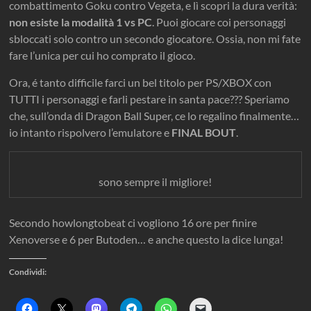
combattimento Goku contro Vegeta, e lì scopri la dura verità:
non esiste la modalità 1 vs PC
. Puoi giocare coi personaggi
sbloccati solo contro un secondo giocatore. Ossia, non mi fate
fare l’unica per cui ho comprato il gioco.
Ora, é tanto difficile farci un bel titolo per PS/XBOX con
TUTTI i personaggi e farli pestare in santa pace??? Speriamo
che, sull’onda di Dragon Ball Super, ce lo regalino finalmente…
io intanto rispolvero l’emulatore e
FINAL BOUT
.
sono sempre il migliore!
Secondo howlongtobeat ci vogliono 16 ore per finire
Xenoverse e 6 per Butoden… e anche questo la dice lunga!
Condividi:
F
F
F
F
F
F