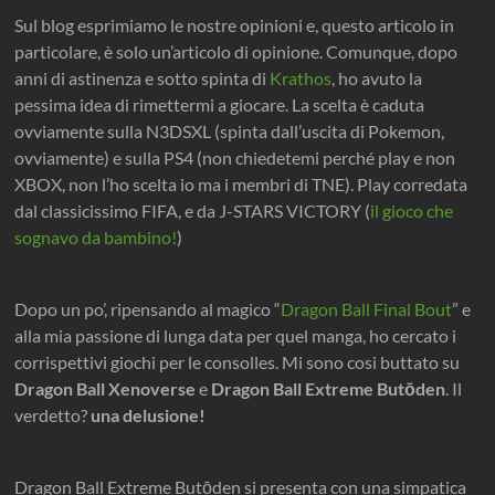
Sul blog esprimiamo le nostre opinioni e, questo articolo in
particolare, è solo un’articolo di opinione. Comunque, dopo
anni di astinenza e sotto spinta di
Krathos
, ho avuto la
pessima idea di rimettermi a giocare. La scelta è caduta
ovviamente sulla N3DSXL (spinta dall’uscita di Pokemon,
ovviamente) e sulla PS4 (non chiedetemi perché play e non
XBOX, non l’ho scelta io ma i membri di TNE). Play corredata
dal classicissimo FIFA, e da J-STARS VICTORY (
il gioco che
sognavo da bambino!
)
Dopo un po’, ripensando al magico “
Dragon Ball Final Bout
” e
alla mia passione di lunga data per quel manga, ho cercato i
corrispettivi giochi per le consolles. Mi sono cosi buttato su
Dragon Ball Xenoverse
e
Dragon Ball Extreme Butōden
. Il
verdetto?
una delusione!
Dragon Ball Extreme Butōden si presenta con una simpatica