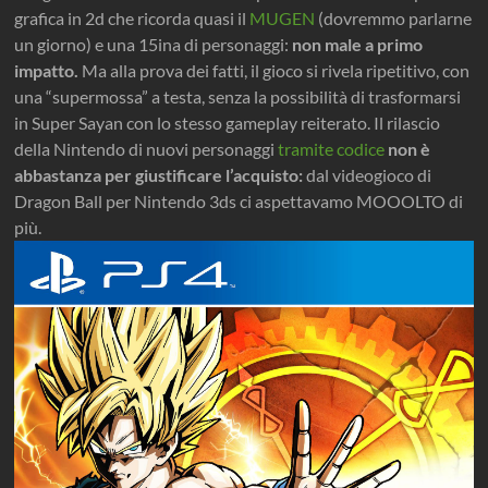
grafica in 2d che ricorda quasi il
MUGEN
(dovremmo parlarne
un giorno) e una 15ina di personaggi:
non male a primo
impatto.
Ma alla prova dei fatti, il gioco si rivela ripetitivo, con
una “supermossa” a testa, senza la possibilità di trasformarsi
in Super Sayan con lo stesso gameplay reiterato. Il rilascio
della Nintendo di nuovi personaggi
tramite codice
non è
abbastanza per giustificare l’acquisto:
dal videogioco di
Dragon Ball per Nintendo 3ds ci aspettavamo MOOOLTO di
più.