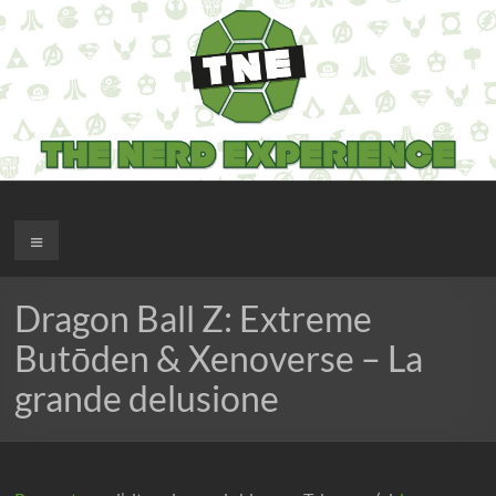
Salta
al
contenuto
The Nerd Experience
Menu
Dragon Ball Z: Extreme
Butōden & Xenoverse – La
grande delusione