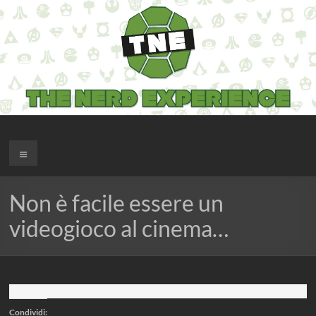
Salta
al
contenuto
The Nerd Experience
Menu
Non è facile essere un
videogioco al cinema…
Condividi: