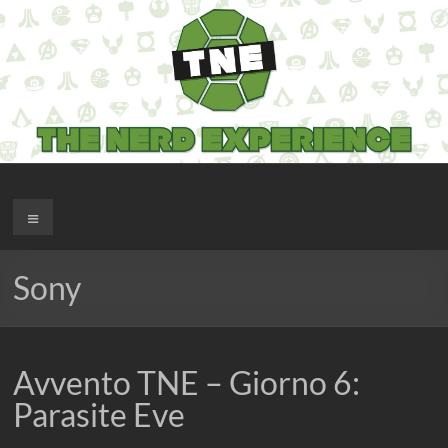
Salta
al
contenuto
The Nerd Experience
Menu
Sony
Avvento TNE – Giorno 6:
Parasite Eve