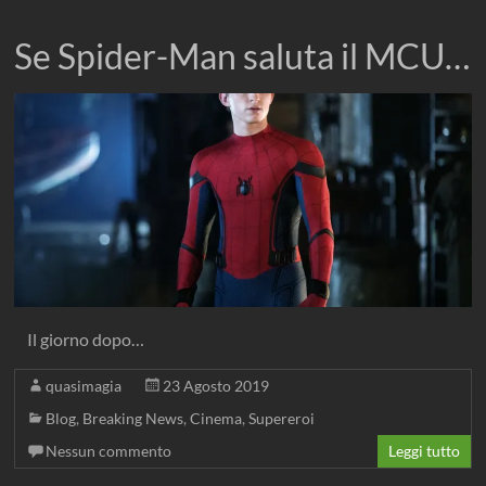
Se Spider-Man saluta il MCU…
Il giorno dopo…
quasimagia
23 Agosto 2019
Blog
,
Breaking News
,
Cinema
,
Supereroi
Nessun commento
Leggi tutto