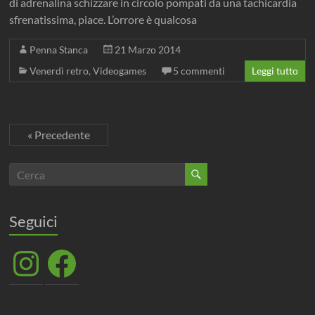
di adrenalina schizzare in circolo pompati da una tachicardia
sfrenatissima, piace. L’orrore è qualcosa
Penna Stanca
21 Marzo 2014
Venerdì retro
,
Videogames
5 commenti
Leggi tutto
« Precedente
Seguici
Instagram
Facebook